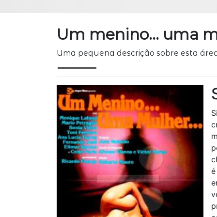
Um menino… uma mu
Uma pequena descrição sobre esta áre
S
c
m
p
c
é
e
v
p