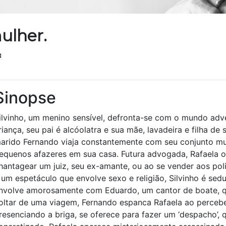
lher.
a
Sinopse
ilvinho, um menino sensível, defronta-se com o mundo adver
riança, seu pai é alcóolatra e sua mãe, lavadeira e filha de
arido Fernando viaja constantemente com seu conjunto mu
equenos afazeres em sua casa. Futura advogada, Rafaela 
hantagear um juiz, seu ex-amante, ou ao se vender aos poli
 um espetáculo que envolve sexo e religião, Silvinho é sedu
nvolve amorosamente com Eduardo, um cantor de boate, qu
oltar de uma viagem, Fernando espanca Rafaela ao perceber
resenciando a briga, se oferece para fazer um ‘despacho’