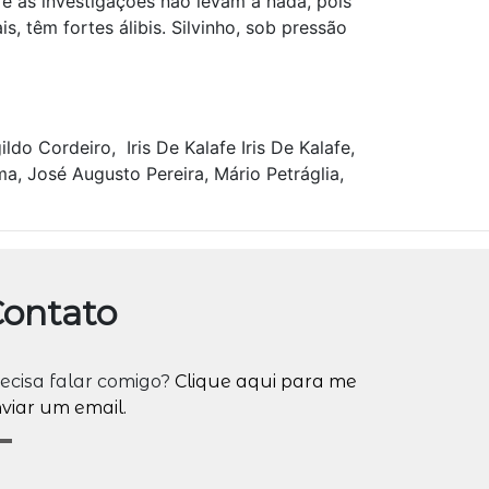
e as investigações não levam a nada, pois
s, têm fortes álibis. Silvinho, sob pressão
do Cordeiro, Iris De Kalafe Iris De Kalafe,
a, José Augusto Pereira, Mário Petráglia,
ontato
ecisa falar comigo?
Clique aqui para me
viar um email.