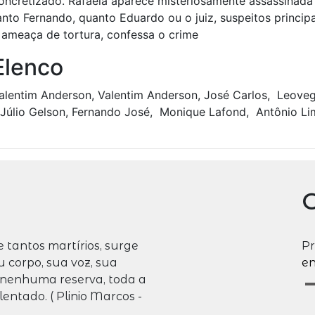
oncretizado. Rafaela aparece misteriosamente assassinada 
anto Fernando, quanto Eduardo ou o juiz, suspeitos principai
 ameaça de tortura, confessa o crime
Elenco
alentim Anderson, Valentim Anderson, José Carlos, Leovegil
 Júlio Gelson, Fernando José, Monique Lafond, Antônio Lim
C
 tantos martírios, surge
Pr
 corpo, sua voz, sua
en
m nenhuma reserva, toda a
lentado. ( Plinio Marcos -